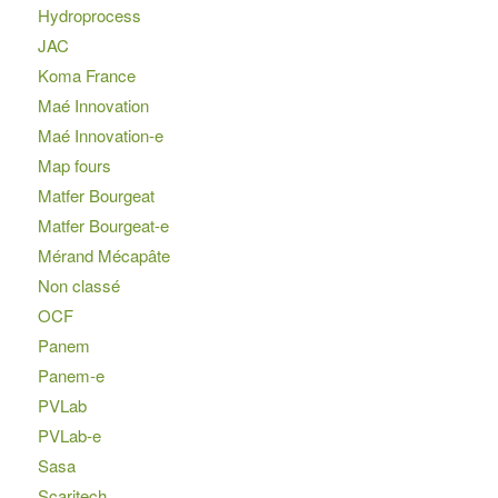
Hydroprocess
JAC
Koma France
Maé Innovation
Maé Innovation-e
Map fours
Matfer Bourgeat
Matfer Bourgeat-e
Mérand Mécapâte
Non classé
OCF
Panem
Panem-e
PVLab
PVLab-e
Sasa
Scaritech