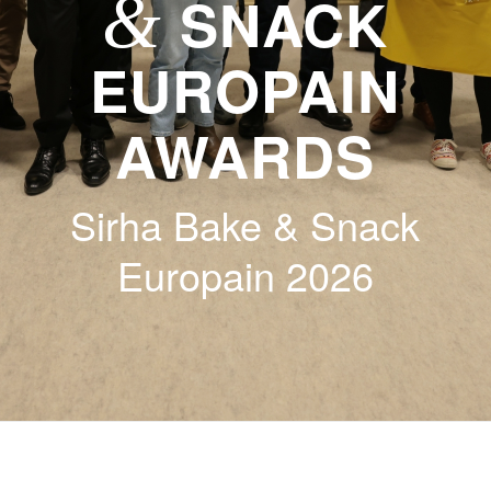
&
SNACK
EUROPAIN
AWARDS
Sirha Bake & Snack
Europain 2026