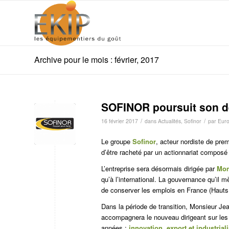
Archive pour le mois : février, 2017
SOFINOR poursuit son 
/
/
16 février 2017
dans
Actualités
,
Sofinor
par
Euro
Le groupe
Sofinor
, acteur nordiste de pre
d’être racheté par un actionnariat composé
L’entreprise sera désormais dirigée par
Mon
qu’à l’international. La gouvernance qu’il 
de conserver les emplois en France (Hauts
Dans la période de transition, Monsieur Jea
accompagnera le nouveau dirigeant sur les a
années :
innovation, export et industrial