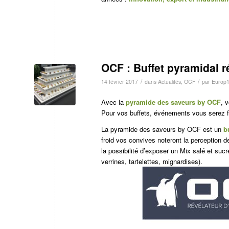
OCF : Buffet pyramidal r
/
/
14 février 2017
dans
Actualités
,
OCF
par
Europ1
Avec la
pyramide des saveurs by OCF
, 
Pour vos buffets, événements vous serez f
La pyramide des saveurs by OCF est un
b
froid vos convives noteront la perception 
la possibilité d’exposer un Mix salé et sucr
verrines, tartelettes, mignardises).