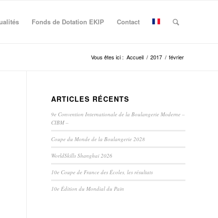
ualités
Fonds de Dotation EKIP
Contact
Vous êtes ici :
Accueil
/
2017
/
février
ARTICLES RÉCENTS
9e Convention Internationale de la Boulangerie Moderne –
CIBM –
Coupe du Monde de la Boulangerie 2028
WorldSkills Shanghai 2026
10e Coupe de France des Écoles, les résultats
10e Édition du Mondial du Pain