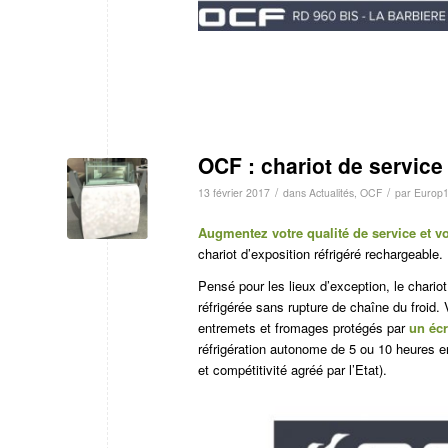
OCF : chariot de service
/
/
13 février 2017
dans
Actualités
,
OCF
par
Europ1
Augmentez votre qualité de service et v
chariot d’exposition réfrigéré rechargeable.
Pensé pour les lieux d’exception, le chari
réfrigérée sans rupture de chaîne du froid. 
entremets et fromages protégés par
un écr
réfrigération autonome de 5 ou 10 heures 
et compétitivité agréé par l’Etat).