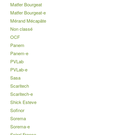
Matfer Bourgeat
Matfer Bourgeat-e
Mérand Mécapâte
Non classé
OCF
Panem
Panem-e
PVLab
PVLab-e
Sasa
Scaritech
Scaritech-e
Shick Esteve
Sofinor
Sorema
Sorema-e
Spiral France