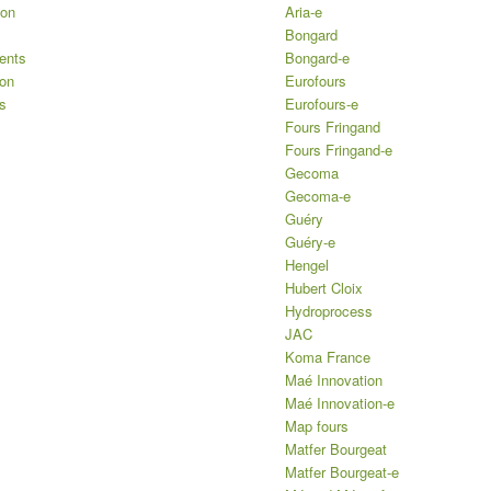
ion
Aria-e
Bongard
ents
Bongard-e
ion
Eurofours
s
Eurofours-e
Fours Fringand
Fours Fringand-e
Gecoma
Gecoma-e
Guéry
Guéry-e
Hengel
Hubert Cloix
Hydroprocess
JAC
Koma France
Maé Innovation
Maé Innovation-e
Map fours
Matfer Bourgeat
Matfer Bourgeat-e