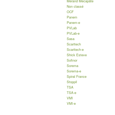
Mérand Mécapâte
Non classé
OCF
Panem
Panem-e
PVLab
PVLab-e
Sasa
Scaritech
Scaritech-e
Shick Esteve
Sofinor
Sorema
Sorema-e
Spiral France
Stoppil
TSA
TSA-e
VMI
VMI-e