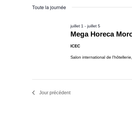
2026
Évènements
une
clé.
Toute la journée
date.
juillet 1
-
juillet 5
Mega Horeca Mor
ICEC
Salon international de l'hôtellerie
Jour précédent