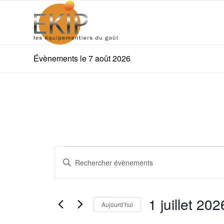
Évènements le 7 août 2026
Évènements
Recherche
Saisir
et
for
mot-
navigation
clé.
1
Rechercher
de
1 juillet 202
Évènements
juillet
Aujourd’hui
vues
par
Sélectionnez
mot-