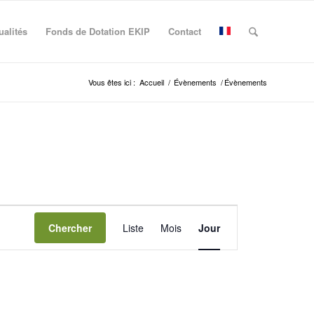
ualités
Fonds de Dotation EKIP
Contact
Vous êtes ici :
Accueil
/
Évènements
/
Évènements
Navigation
de
Chercher
Liste
Mois
Jour
vues
Évènement