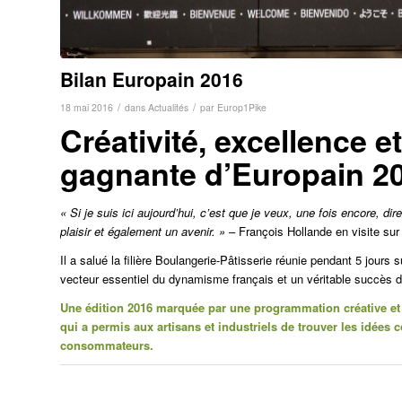
Bilan Europain 2016
/
/
18 mai 2016
dans
Actualités
par
Europ1Pike
Créativité, excellence et
gagnante d’Europain 2
« Si je suis ici aujourd’hui, c’est que je veux, une fois encore, di
plaisir et également un avenir. »
– François Hollande en visite sur 
Il a salué la filière Boulangerie-Pâtisserie réunie pendant 5 jour
vecteur essentiel du dynamisme français et un véritable succès d
Une édition 2016 marquée par une programmation créative et de
qui a permis aux artisans et industriels de trouver les idées c
consommateurs.