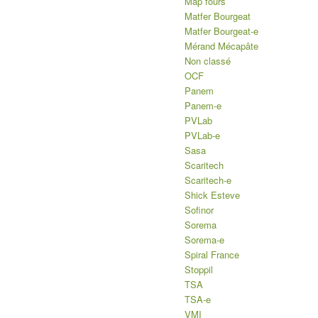
Map fours
Matfer Bourgeat
Matfer Bourgeat-e
Mérand Mécapâte
Non classé
OCF
Panem
Panem-e
PVLab
PVLab-e
Sasa
Scaritech
Scaritech-e
Shick Esteve
Sofinor
Sorema
Sorema-e
Spiral France
Stoppil
TSA
TSA-e
VMI