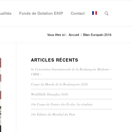
ualités
Fonds de Dotation EKIP
Contact
Vous êtes ici :
Accueil
/
Bilan Europain 2016
ARTICLES RÉCENTS
9e Convention Internationale de la Boulangerie Moderne –
CIBM –
Coupe du Monde de la Boulangerie 2028
WorldSkills Shanghai 2026
10e Coupe de France des Écoles, les résultats
10e Édition du Mondial du Pain