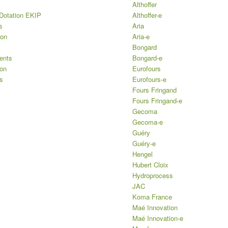
Althoffer
Dotation EKIP
Althoffer-e
s
Aria
ion
Aria-e
Bongard
ents
Bongard-e
ion
Eurofours
s
Eurofours-e
Fours Fringand
Fours Fringand-e
Gecoma
Gecoma-e
Guéry
Guéry-e
Hengel
Hubert Cloix
Hydroprocess
JAC
Koma France
Maé Innovation
Maé Innovation-e