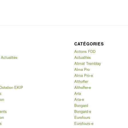
CATÉGORIES
Actions FDD
 Actualités
Actualités
Alimat Tremblay
Alma Pro
Alma Pro-e
Althoffer
Dotation EKIP
Althoffer-e
s
Aria
ion
Aria-e
Bongard
ents
Bongard-e
ion
Eurofours
s
Eurofours-e