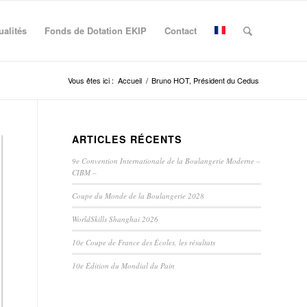
ualités
Fonds de Dotation EKIP
Contact
Vous êtes ici :
Accueil
/
Bruno HOT, Président du Cedus
ARTICLES RÉCENTS
9e Convention Internationale de la Boulangerie Moderne –
CIBM –
Coupe du Monde de la Boulangerie 2028
WorldSkills Shanghai 2026
10e Coupe de France des Écoles, les résultats
10e Édition du Mondial du Pain