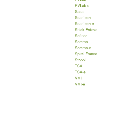
PVLab-e
Sasa
Scaritech
Scaritech-e
Shick Esteve
Sofinor
Sorema
Sorema-e
Spiral France
Stoppil
TSA
TSA-e
VMI
VMI-e