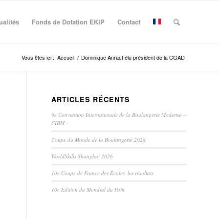
ualités
Fonds de Dotation EKIP
Contact
Vous êtes ici :
Accueil
/
Dominique Anract élu président de la CGAD
ARTICLES RÉCENTS
9e Convention Internationale de la Boulangerie Moderne –
CIBM –
Coupe du Monde de la Boulangerie 2028
WorldSkills Shanghai 2026
10e Coupe de France des Écoles, les résultats
10e Édition du Mondial du Pain