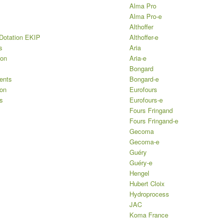
Alma Pro
Alma Pro-e
Althoffer
Dotation EKIP
Althoffer-e
s
Aria
ion
Aria-e
Bongard
ents
Bongard-e
ion
Eurofours
s
Eurofours-e
Fours Fringand
Fours Fringand-e
Gecoma
Gecoma-e
Guéry
Guéry-e
Hengel
Hubert Cloix
Hydroprocess
JAC
Koma France