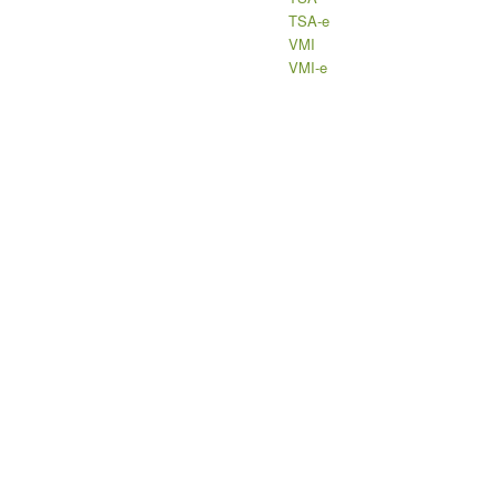
TSA-e
VMI
VMI-e