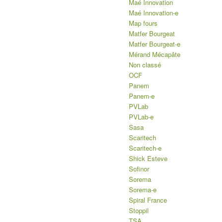
Maé Innovation
Maé Innovation-e
Map fours
Matfer Bourgeat
Matfer Bourgeat-e
Mérand Mécapâte
Non classé
OCF
Panem
Panem-e
PVLab
PVLab-e
Sasa
Scaritech
Scaritech-e
Shick Esteve
Sofinor
Sorema
Sorema-e
Spiral France
Stoppil
TSA