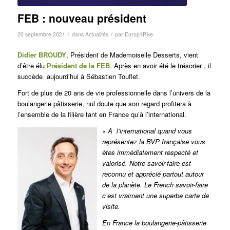
FEB : nouveau président
/
/
20 septembre 2021
dans
Actualités
par
Europ1Pike
Didier BROUDY
, Président de Mademoiselle Desserts, vient
d’être élu
Président de la FEB
. Après en avoir été le trésorier , il
succède aujourd’hui à Sébastien Touflet.
Fort de plus de 20 ans de vie professionnelle dans l’univers de la
boulangerie pâtisserie, nul doute que son regard profitera à
l’ensemble de la filière tant en France qu’à l’international.
«
A l’international quand vous
représentez la BVP française vous
êtes immédiatement respecté et
valorisé. Notre savoir-faire est
reconnu et apprécié partout autour
de la planète. Le French savoir-faire
c’est vraiment une superbe carte de
visite.
En France la boulangerie-pâtisserie