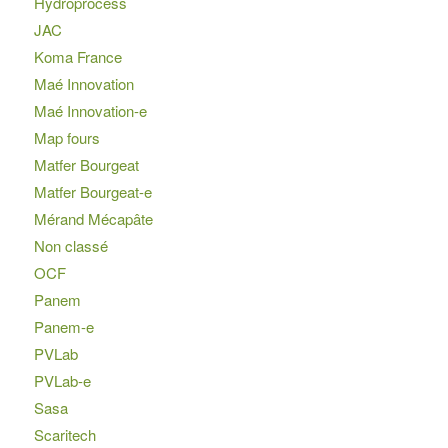
Hydroprocess
JAC
Koma France
Maé Innovation
Maé Innovation-e
Map fours
Matfer Bourgeat
Matfer Bourgeat-e
Mérand Mécapâte
Non classé
OCF
Panem
Panem-e
PVLab
PVLab-e
Sasa
Scaritech