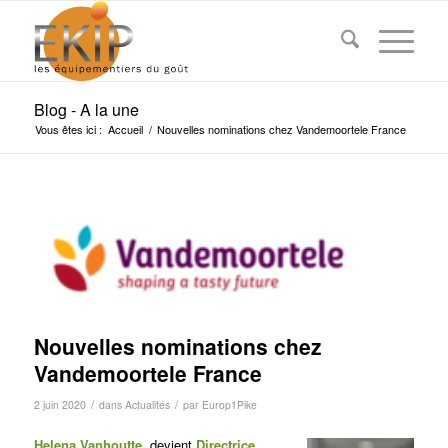
Blog - A la une
Vous êtes ici :
Accueil
/
Nouvelles nominations chez Vandemoortele France
Nouvelles nominations chez
Vandemoortele France
/
/
2 juin 2020
dans
Actualités
par
Europ1Pike
Helena Vanhoutte
, devient
Directrice