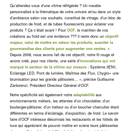
Qu’attendez-vous d’une vitrine réfrigérée ? Un meuble
personnalisé à la thématique de votre univers et/ou dans un style
d’ambiance selon vos souhaits, constitué de vitrage, d’un bloc de
production de froid, et de tubes fluorescents pour éclairer vos
produits ? Ça c’était avant ! Pour
OCF
, le maintien de vos
créations au froid est une évidence ??? il reste donc un
objectif
majeur, celui de mettre en valeur les produits, susciter la
gourmandise des clients pour augmenter vos ventes
. «
Depuis 2008, nous avons fait de cet objectif, notre fil rouge et
avons créé, pour nos clients, une série d’
innovations qui ont
marqué le secteur de la vitrine sur mesure
: Système 3EN1,
Eclairage LED, Pont de lumière, Maîtrise des Flux, L’hygro+ une
brumisation pour les grands pâtissiers… », précise Guillaume
Zanlorenzi, Président Directeur Général d’OCF.
Notre spécificité est également notre
adaptabilité
aux
environnements métiers, les attentes d’un chocolatier, d’un
boulanger-pâtissier, d’un traiteur ou d’un boucher charcutier étant
différentes en terme d’éclairage, d’exposition, de froid. Le savoir-
faire d’OCF intéresse désormais les restaurants et les hôtels de
luxe qui apprécient de pouvoir mettre en scène leurs pâtisseries