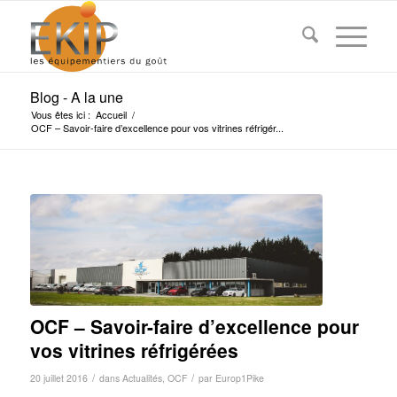
Blog - A la une
Vous êtes ici :
Accueil
/
OCF – Savoir-faire d’excellence pour vos vitrines réfrigér...
OCF – Savoir-faire d’excellence pour
vos vitrines réfrigérées
/
/
20 juillet 2016
dans
Actualités
,
OCF
par
Europ1Pike