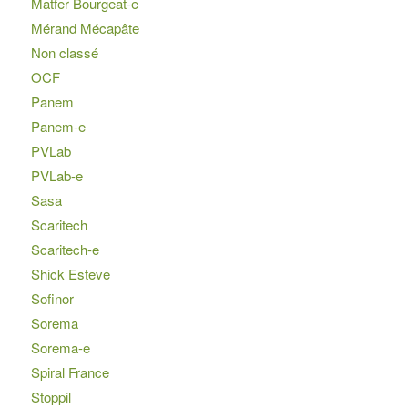
Matfer Bourgeat-e
Mérand Mécapâte
Non classé
OCF
Panem
Panem-e
PVLab
PVLab-e
Sasa
Scaritech
Scaritech-e
Shick Esteve
Sofinor
Sorema
Sorema-e
Spiral France
Stoppil