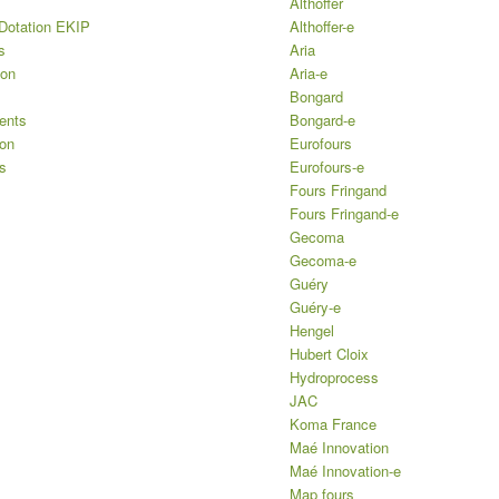
Althoffer
Dotation EKIP
Althoffer-e
s
Aria
ion
Aria-e
Bongard
ents
Bongard-e
ion
Eurofours
s
Eurofours-e
Fours Fringand
Fours Fringand-e
Gecoma
Gecoma-e
Guéry
Guéry-e
Hengel
Hubert Cloix
Hydroprocess
JAC
Koma France
Maé Innovation
Maé Innovation-e
Map fours