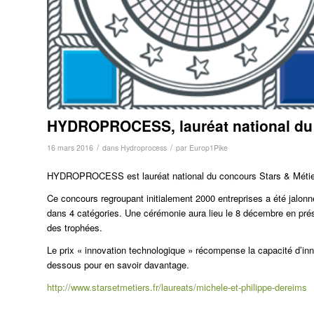
HYDROPROCESS, lauréat national du p
/
/
16 mars 2016
dans
Hydroprocess
par
Europ1Pike
HYDROPROCESS est lauréat national du concours Stars & Métiers
Ce concours regroupant initialement 2000 entreprises a été jalonn
dans 4 catégories. Une cérémonie aura lieu le 8 décembre en prés
des trophées.
Le prix « innovation technologique » récompense la capacité d’innov
dessous pour en savoir davantage.
http://www.starsetmetiers.fr/laureats/michele-et-philippe-dereims