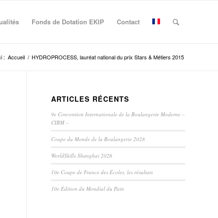
ualités
Fonds de Dotation EKIP
Contact
i :
Accueil
/
HYDROPROCESS, lauréat national du prix Stars & Métiers 2015
ARTICLES RÉCENTS
9e Convention Internationale de la Boulangerie Moderne –
CIBM –
Coupe du Monde de la Boulangerie 2028
WorldSkills Shanghai 2026
10e Coupe de France des Écoles, les résultats
10e Édition du Mondial du Pain