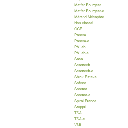
Matfer Bourgeat
Matfer Bourgeat-e
Mérand Mécapâte
Non classé
OCF
Panem
Panem-e
PVLab
PVLab-e
Sasa
Scaritech
Scaritech-e
Shick Esteve
Sofinor
Sorema
Sorema-e
Spiral France
Stoppil
TSA
TSA-e
VMI