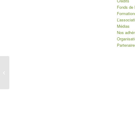
Crédits
Fonds de 
Formation
L’associat
Médias
Nos adhér
Organisat
Partenaire
Défi solidaire Fonds de
Dotation EKIP