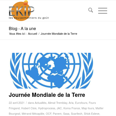
Blog - A la une
Vous êtes ici :
Accueil
/
Journée Mondiale de la Terre
Journée Mondiale de la Terre
/
22 avril 2021
dans
Actualités
,
Alimat Tremblay
,
Aria
,
Eurofours
,
Fours
Fringand
,
Hubert Cloix
,
Hydroprocess
,
JAC
,
Koma France
,
Map fours
,
Matfer
Bourgeat
,
Mérand Mécapâte
,
OCF
,
Panem
,
Sasa
,
Scaritech
,
Shick Esteve
,