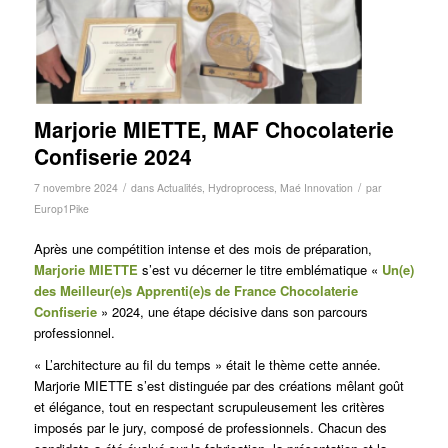
Marjorie MIETTE, MAF Chocolaterie
Confiserie 2024
/
/
7 novembre 2024
dans
Actualités
,
Hydroprocess
,
Maé Innovation
par
Europ1Pike
Après une compétition intense et des mois de préparation,
Marjorie MIETTE
s’est vu décerner le titre emblématique «
Un(e)
des Meilleur(e)s Apprenti(e)s de France Chocolaterie
Confiserie
» 2024, une étape décisive dans son parcours
professionnel.
« L’architecture au fil du temps » était le thème cette année.
Marjorie MIETTE s’est distinguée par des créations mêlant goût
et élégance, tout en respectant scrupuleusement les critères
imposés par le jury, composé de professionnels. Chacun des