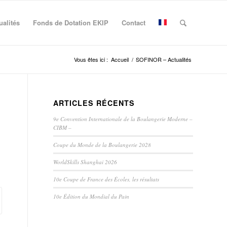
ualités
Fonds de Dotation EKIP
Contact
Vous êtes ici :
Accueil
/
SOFINOR – Actualités
ARTICLES RÉCENTS
9e Convention Internationale de la Boulangerie Moderne –
CIBM –
Coupe du Monde de la Boulangerie 2028
WorldSkills Shanghai 2026
10e Coupe de France des Écoles, les résultats
10e Édition du Mondial du Pain