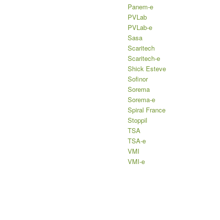
Panem-e
PVLab
PVLab-e
Sasa
Scaritech
Scaritech-e
Shick Esteve
Sofinor
Sorema
Sorema-e
Spiral France
Stoppil
TSA
TSA-e
VMI
VMI-e