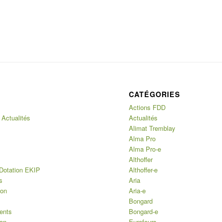
CATÉGORIES
Actions FDD
 Actualités
Actualités
Alimat Tremblay
Alma Pro
Alma Pro-e
Althoffer
Dotation EKIP
Althoffer-e
s
Aria
ion
Aria-e
Bongard
ents
Bongard-e
ion
Eurofours