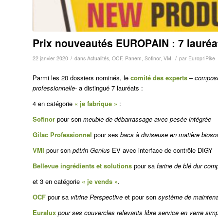
Prix nouveautés EUROPAIN : 7 lauréa
/
/
22 janvier 2020
dans
Actualités
,
OCF
,
Panem
,
Sofinor
,
VMI
par
Europ1Pike
Parmi les 20 dossiers nominés, le
comité des experts
–
composé 
professionnelle-
a distingué 7 lauréats :
4 en catégorie
« je fabrique »
:
Sofinor
pour son
meuble de débarrassage avec pesée intégrée
Gilac Professionnel
pour ses
bacs à diviseuse en matière bioso
VMI
pour son
pétrin Genius
EV avec interface de contrôle DIGY
Bellevue ingrédients et solutions
pour sa
farine de blé dur co
et 3 en catégorie
« je vends »
.
OCF
pour sa
vitrine Perspective
et pour son
système de maintena
Euralux
pour ses couvercles relevants libre service en verre simp