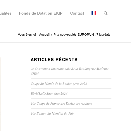
ualités
Fonds de Dotation EKIP
Contact
Vous êtes ici :
Accueil
/
Prix nouveautés EUROPAIN : 7 lauréats
ARTICLES RÉCENTS
9e Convention Internationale de la Boulangerie Moderne –
CIBM –
Coupe du Monde de la Boulangerie 2028
WorldSkills Shanghai 2026
10e Coupe de France des Écoles, les résultats
10e Édition du Mondial du Pain