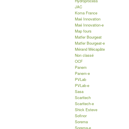
Hydroprocess
JAC
Koma France
Maé Innovation
Maé Innovation-e
Map fours
Matfer Bourgeat
Matfer Bourgeat-e
Mérand Mécapâte
Non classé
OCF
Panem
Panem-e
PVLab
PVLab-e
Sasa
Scaritech
Scaritech-e
Shick Esteve
Sofinor
Sorema
Sorema-e