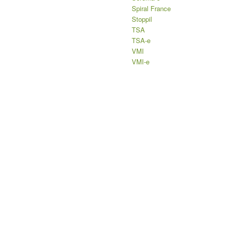
Spiral France
Stoppil
TSA
TSA-e
VMI
VMI-e