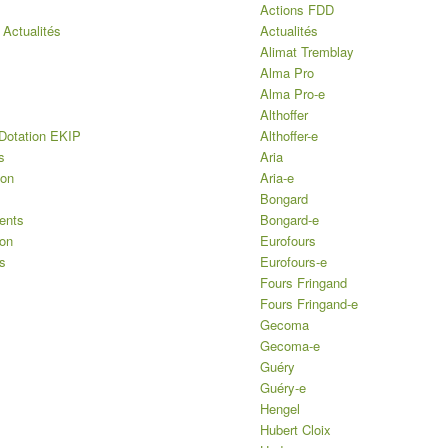
Actions FDD
 Actualités
Actualités
Alimat Tremblay
Alma Pro
Alma Pro-e
Althoffer
Dotation EKIP
Althoffer-e
s
Aria
ion
Aria-e
Bongard
ents
Bongard-e
ion
Eurofours
s
Eurofours-e
Fours Fringand
Fours Fringand-e
Gecoma
Gecoma-e
Guéry
Guéry-e
Hengel
Hubert Cloix