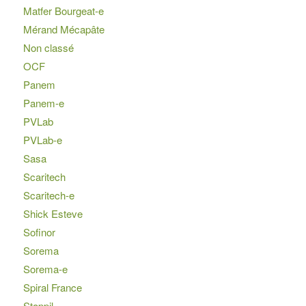
Matfer Bourgeat-e
Mérand Mécapâte
Non classé
OCF
Panem
Panem-e
PVLab
PVLab-e
Sasa
Scaritech
Scaritech-e
Shick Esteve
Sofinor
Sorema
Sorema-e
Spiral France
Stoppil