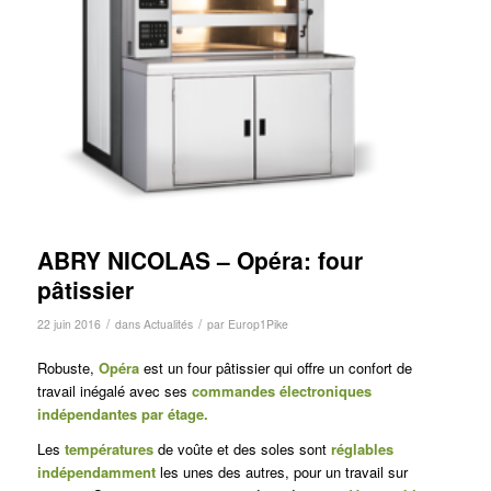
ABRY NICOLAS – Opéra: four
pâtissier
/
/
22 juin 2016
dans
Actualités
par
Europ1Pike
Robuste,
Opéra
est un four pâtissier qui offre un confort de
travail inégalé avec ses
commandes électroniques
indépendantes par étage.
Les
températures
de voûte et des soles sont
réglables
indépendamment
les unes des autres, pour un travail sur