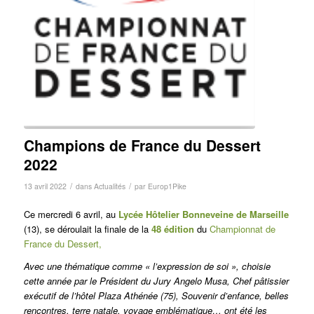
Champions de France du Dessert
2022
/
/
13 avril 2022
dans
Actualités
par
Europ1Pike
Ce mercredi 6 avril, au
Lycée Hôtelier Bonneveine de Marseille
(13), se déroulait la finale de la
48 édition
du
Championnat de
France du Dessert,
Avec une thématique comme « l’expression de soi », choisie
cette année par le Président du Jury Angelo Musa, Chef pâtissier
exécutif de l’hôtel Plaza Athénée (75),
Souvenir d’enfance, belles
rencontres, terre natale, voyage emblématique… ont été les