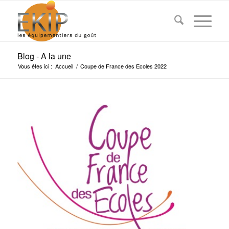
Blog - A la une
Vous êtes ici :
Accueil
/
Coupe de France des Ecoles 2022