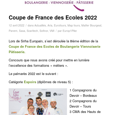
Coupe de France des Ecoles 2022
/
12 avril 2022
dans
Actualités
,
Aria
,
Eurofours
,
Map fours
,
Matfer Bourgeat
,
/
Panem
,
Sasa
,
Scaritech
,
Sofinor
,
VMI
par
Europ1Pike
Lors de Sirha Europain, s’est déroulée la 8ième édition de la
Coupe de France des Ecoles de Boulangerie Viennoiserie
Pâtisserie.
Concours que nous avons créé pour mettre en lumière
l’excellence des formations « métiers ».
Le palmarès 2022 est le suivant :
Catégorie
Espoirs
(diplômes de niveau 5) :
1 Compagnons du
Devoir – Bordeaux
2 Compagnons du
Devoir – Tours
3 CMA des Hauts de