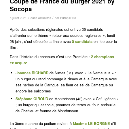
Coupe de France du Burger 2021 by
Socopa
/
/
5 juillet 2021
dans
Actualités
par
Europ1Pike
Après des sélections régionales qui ont vu 25 candidats
s’affronter sur le thème « retour aux sources régionales », lundi
28 juin , s’est déroulée la finale avec
5 candidats
en lice pour le
titre .
Dans l’histoire du concours c’est une Première :
2 champions
ex-aequo:
Joannes RICHARD
de Nimes (31) avec « Le Nemausus » :
un burger qui rend hommage à Nimes et à la Camargue avec
ses herbes de la Garrigue, sa fleur de sel de Camargue ou
encore les salicornes
Stéphane GIROUD
de Montbrisson (42) avec « Cafi ligérien »
; un burger qui associe, pommes de terres au four, andouille
de Charlieu et fourme de Montbrisson.
La 3ème marche du podium revient à
Maxime LE BORGNE
d’If