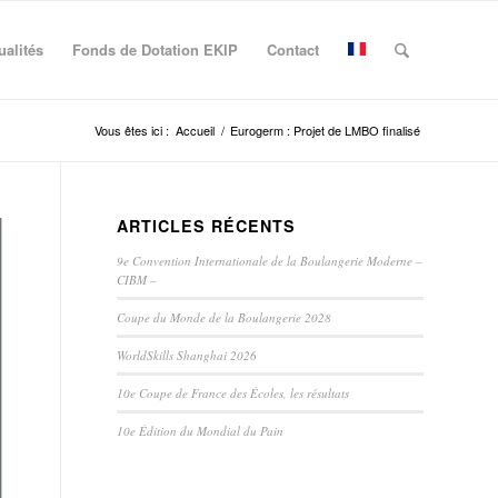
ualités
Fonds de Dotation EKIP
Contact
Vous êtes ici :
Accueil
/
Eurogerm : Projet de LMBO finalisé
ARTICLES RÉCENTS
9e Convention Internationale de la Boulangerie Moderne –
CIBM –
Coupe du Monde de la Boulangerie 2028
WorldSkills Shanghai 2026
10e Coupe de France des Écoles, les résultats
10e Édition du Mondial du Pain