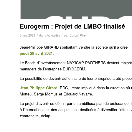
Eurogerm : Projet de LMBO finalisé
/
/
6 mai 2021
dans
Actualités
par
Europ1Pike
Jean-Philippe GIRARD souhaitant vendre la société qu’il a créé il y
jeudi 29 avril 2021
.
Le Fonds d’investissement NAXICAP PARTNERS devient majoritai
managers de l’entreprise EUROGERM.
La possibilité de devenir actionnaire de leur entreprise a été prop
Jean-Philippe Girard
, PDG, reste impliqué dans la direction où i
Motteu, Serge Momus et Edouard Navarre.
Le projet d’avenir se définit par un ambitieux plan de croissance, l
à l’international et des acquisitions destinées à diversifier l’offre
#partenaire, #ekip