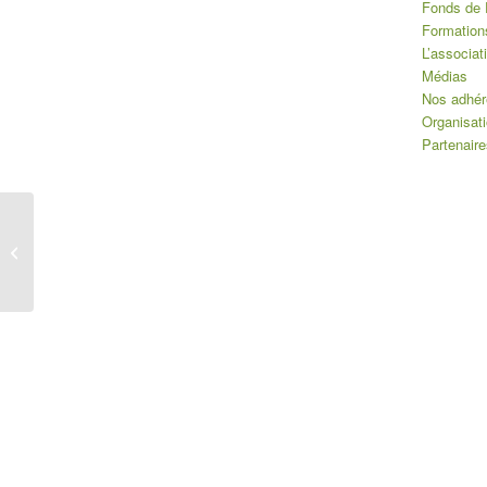
Fonds de 
Formation
L’associat
Médias
Nos adhér
Organisat
Partenaire
Offrons du muguet