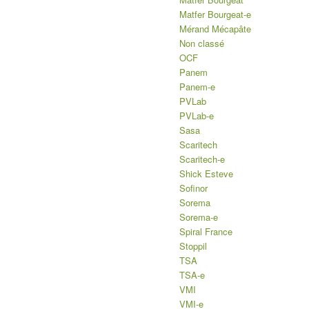
Matfer Bourgeat-e
Mérand Mécapâte
Non classé
OCF
Panem
Panem-e
PVLab
PVLab-e
Sasa
Scaritech
Scaritech-e
Shick Esteve
Sofinor
Sorema
Sorema-e
Spiral France
Stoppil
TSA
TSA-e
VMI
VMI-e