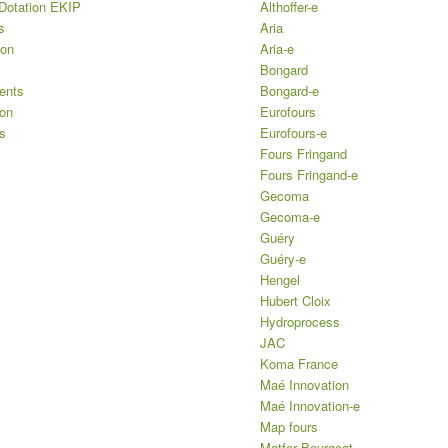
Dotation EKIP
Althoffer-e
s
Aria
ion
Aria-e
Bongard
ents
Bongard-e
ion
Eurofours
s
Eurofours-e
Fours Fringand
Fours Fringand-e
Gecoma
Gecoma-e
Guéry
Guéry-e
Hengel
Hubert Cloix
Hydroprocess
JAC
Koma France
Maé Innovation
Maé Innovation-e
Map fours
Matfer Bourgeat