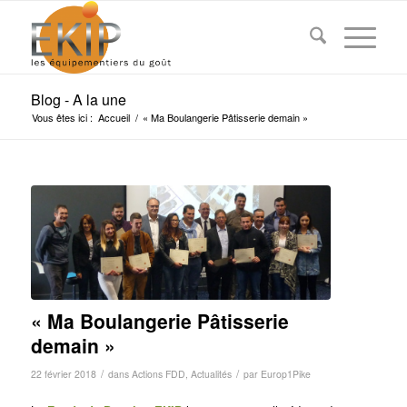
Blog - A la une
Vous êtes ici :
Accueil
/
« Ma Boulangerie Pâtisserie demain »
« Ma Boulangerie Pâtisserie
demain »
/
/
22 février 2018
dans
Actions FDD
,
Actualités
par
Europ1Pike