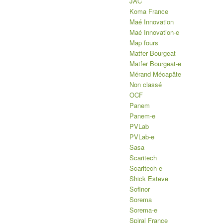
JAC
Koma France
Maé Innovation
Maé Innovation-e
Map fours
Matfer Bourgeat
Matfer Bourgeat-e
Mérand Mécapâte
Non classé
OCF
Panem
Panem-e
PVLab
PVLab-e
Sasa
Scaritech
Scaritech-e
Shick Esteve
Sofinor
Sorema
Sorema-e
Spiral France