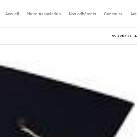
Accueil
Notre Association
Nos adhérents
Concours
Act
Vous êtes ici :
A