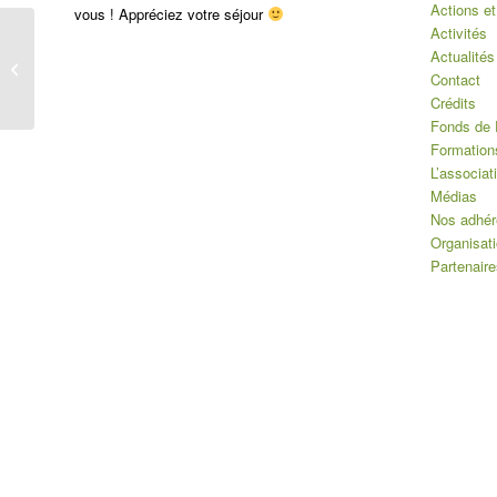
Actions et
vous ! Appréciez votre séjour
Activités
Actualités
27ième Edition du
Contact
concours M.O.F
Crédits
Fonds de 
Formation
L’associat
Médias
Nos adhér
Organisat
Partenaire