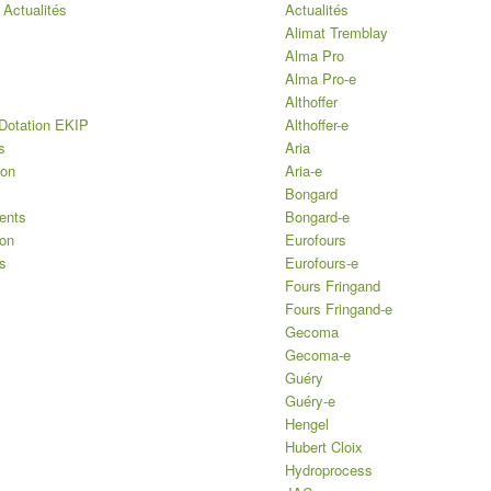
 Actualités
Actualités
Alimat Tremblay
Alma Pro
Alma Pro-e
Althoffer
Dotation EKIP
Althoffer-e
s
Aria
ion
Aria-e
Bongard
ents
Bongard-e
ion
Eurofours
s
Eurofours-e
Fours Fringand
Fours Fringand-e
Gecoma
Gecoma-e
Guéry
Guéry-e
Hengel
Hubert Cloix
Hydroprocess