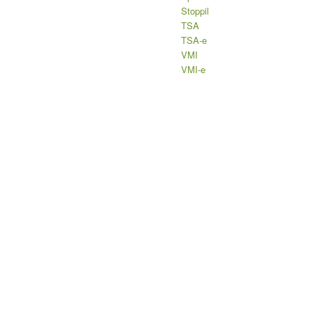
Stoppil
TSA
TSA-e
VMI
VMI-e