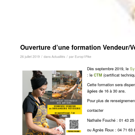
Ouverture d’une formation Vendeur/V
/
/
26 juillet 2019
dans
Actualités
par
Europ1Pike
Dès septembre 2019, le
Sy
: le
CTM
(certificat techni
Cette formation sera dispen
âgées de 16 à 30 ans.
Pour plus de renseignements
contacter
Nathalie Fouché : 01 43 25
ou Agnès Roux : 04 71 63 