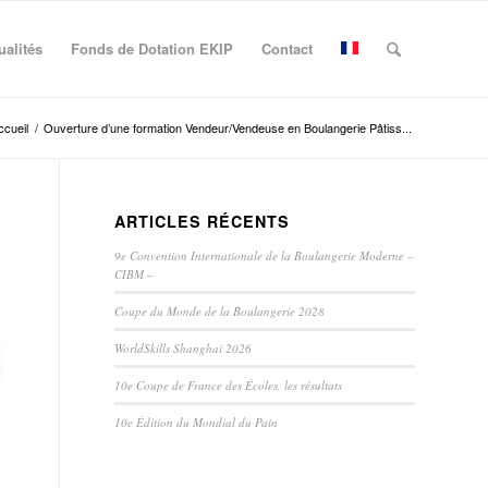
ualités
Fonds de Dotation EKIP
Contact
ccueil
/
Ouverture d’une formation Vendeur/Vendeuse en Boulangerie Pâtiss...
ARTICLES RÉCENTS
9e Convention Internationale de la Boulangerie Moderne –
CIBM –
Coupe du Monde de la Boulangerie 2028
WorldSkills Shanghai 2026
10e Coupe de France des Écoles, les résultats
10e Édition du Mondial du Pain