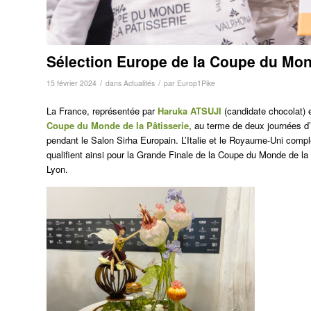
Sélection Europe de la Coupe du Mond
/
/
15 février 2024
dans
Actualités
par
Europ1Pike
La France, représentée par
Haruka ATSUJI
(candidate chocolat) 
Coupe du Monde de la Pâtisserie
, au terme de deux journées d
pendant le Salon Sirha Europain. L’Italie et le Royaume-Uni compl
qualifient ainsi pour la Grande Finale de la Coupe du Monde de la 
Lyon.