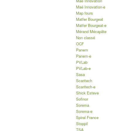
Maé Innovation
Maé Innovation-e
Map fours
Matfer Bourgeat
Matfer Bourgeat-e
Mérand Mécapâte
Non classé
OCF
Panem
Panem-e
PVLab
PVLab-e
Sasa
Scaritech
Scaritech-e
Shick Esteve
Sofinor
Sorema
Sorema-e
Spiral France
Stoppil
TSA