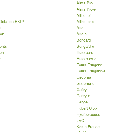
Alma Pro
Alma Pro-e
Althoffer
Dotation EKIP
Althoffer-e
s
Aria
ion
Aria-e
Bongard
ents
Bongard-e
ion
Eurofours
s
Eurofours-e
Fours Fringand
Fours Fringand-e
Gecoma
Gecoma-e
Guéry
Guéry-e
Hengel
Hubert Cloix
Hydroprocess
JAC
Koma France