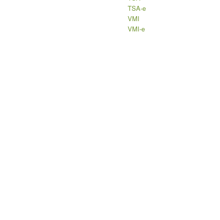
TSA-e
VMI
VMI-e