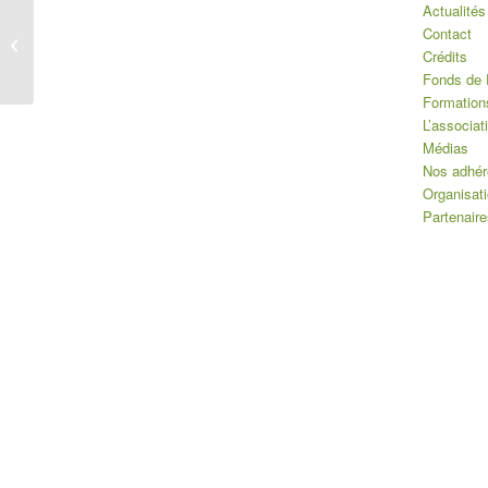
Actualités
Finalistes Centre Ile de
Contact
France de la 50e édition
Crédits
du Championnat de
Fonds de 
France...
Formation
L’associat
Médias
Nos adhér
Organisat
Partenaire