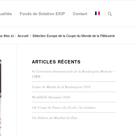
ualités
Fonds de Dotation EKIP
Contact
s êtes ici :
Accueil
/
Sélection Europe de la Coupe du Monde de la Pâtisserie
ARTICLES RÉCENTS
9e Convention Internationale de la Boulangerie Moderne –
CIBM –
Coupe du Monde de la Boulangerie 2028
WorldSkills Shanghai 2026
10e Coupe de France des Écoles, les résultats
10e Édition du Mondial du Pain